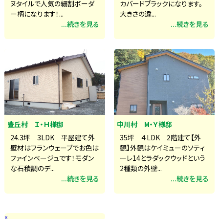
ヌタイルで人気の細割ボーダ
カバードブラックになります。
ー柄になります！...
大きさの違...
...続きを見る
...続きを見る
豊丘村 Ｉ・Ｈ様邸
中川村 M・Ｙ様邸
24.3坪 3LDK 平屋建て外
35坪 ４LDK 2階建て【外
壁材はフランウェーブでお色は
観】外観はケイミューのソティ
ファインベージュです！モダン
ーレ14とラダックウッドという
な石積調のデ...
2種類の外壁...
...続きを見る
...続きを見る
«