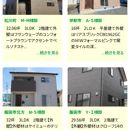
松川町 Ⅿ・Ⅿ様邸
伊那市 Ａ・Ｓ様邸
32.06坪 3LDK 2階建て外
16坪 2ＬＤＫ 平屋建て外壁
壁はフランウェーブのコンフォ
はリアスブリックCW1962GC
ートブラウンでアクセントでペ
のＭＷフォーマルピンクで窯
ルソナスト...
変タイルの深...
...続きを見る
...続きを見る
飯田市北方 M・Ｓ様邸
飯田市 Ｙ・Ｉ様邸
32坪 3LDK 2階建て【外
29.56坪 3LDK ２階建て
壁】外壁材はケイミューのテリ
【外観】外壁材はクローフ14の