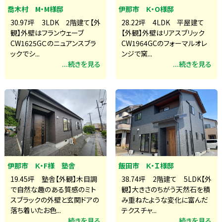
喬木村 M・M様邸
伊那市 K・O様邸
30.97坪 3LDK 2階建て【外
28.22坪 4LDK 平屋建て
観】外壁はフランウェーブ
【外観】外壁はリアスブリック
CW1625GＣのニュアンスブラ
CW1964GCのフォーマルオレ
ックでシ...
ンジで窯...
...続きを見る
...続きを見る
伊那市 K・F様 塾舎
飯田市 K・Ｉ様邸
19.45坪 塾舎【外観】木目調
38.74坪 2階建て 5LDK【外
で自然な趣のある質感のミト
観】大きさのちがう天然石を積
スブラックの外壁と玄関ドアの
み重ねたような変化に富んだ
落ち着いたお色...
テクスチャ...
...続きを見る
...続きを見る