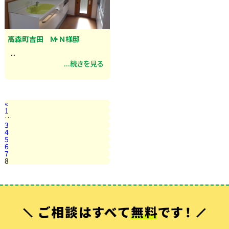
高森町吉田 Ｍ・Ｎ様邸
...
...続きを見る
«
1
…
3
4
5
6
7
8